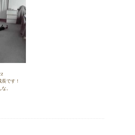
z
成長です！
んな。