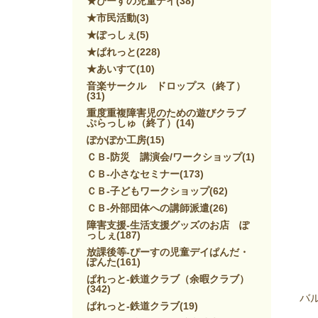
★ぴーすの児童デイ
(38)
★市民活動
(3)
★ぽっしぇ
(5)
★ぱれっと
(228)
★あいすて
(10)
音楽サークル ドロップス（終了）
(31)
重度重複障害児のための遊びクラブ
ぷらっしゅ（終了）
(14)
ぽかぽか工房
(15)
ＣＢ-防災 講演会/ワークショップ
(1)
ＣＢ-小さなセミナー
(173)
ＣＢ-子どもワークショップ
(62)
ＣＢ-外部団体への講師派遣
(26)
障害支援-生活支援グッズのお店 ぽ
っしぇ
(187)
放課後等-ぴーすの児童デイぱんだ・
ぽんた
(161)
ぱれっと-鉄道クラブ（余暇クラブ）
(342)
バ
ぱれっと-鉄道クラブ
(19)