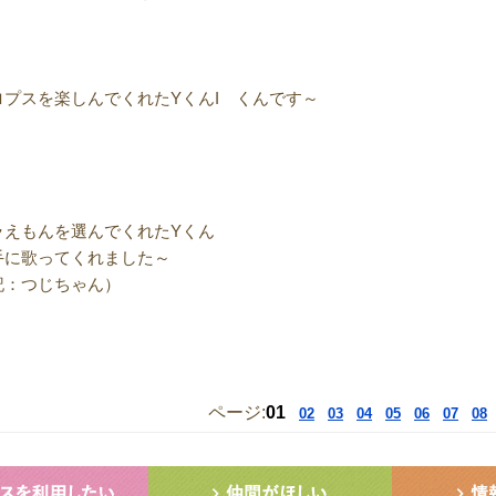
ロプスを楽しんでくれたYくんI くんです～
ラえもんを選んでくれたYくん
手に歌ってくれました～
記：つじちゃん）
ページ:
01
02
03
04
05
06
07
08