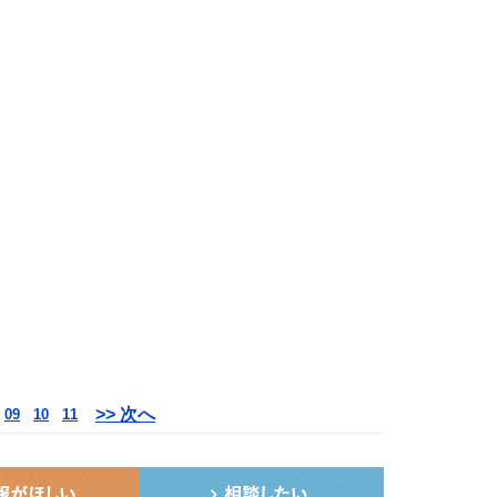
>> 次へ
09
10
11