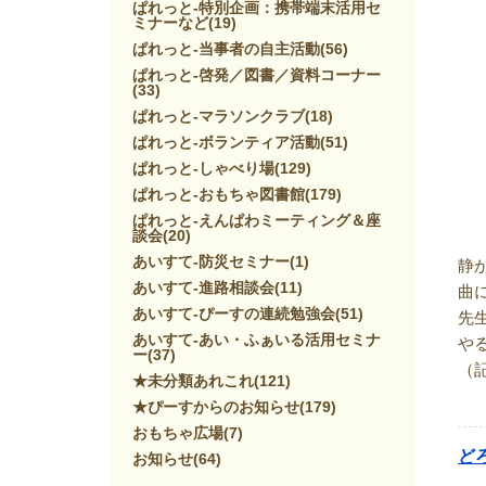
ぱれっと-特別企画：携帯端末活用セ
ミナーなど
(19)
ぱれっと-当事者の自主活動
(56)
ぱれっと-啓発／図書／資料コーナー
(33)
ぱれっと-マラソンクラブ
(18)
ぱれっと-ボランティア活動
(51)
ぱれっと-しゃべり場
(129)
ぱれっと-おもちゃ図書館
(179)
ぱれっと-えんぱわミーティング＆座
談会
(20)
あいすて-防災セミナー
(1)
静
あいすて-進路相談会
(11)
曲
あいすて-ぴーすの連続勉強会
(51)
先
あいすて-あい・ふぁいる活用セミナ
や
ー
(37)
（
★未分類あれこれ
(121)
★ぴーすからのお知らせ
(179)
おもちゃ広場
(7)
ど
お知らせ
(64)