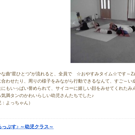
かな曲“星ひとつ”が流れると、全員で ☆おやすみタイム☆です～Zz
に合わせたり、周りの様子をみながら行動できるなんて、すご～い
生にもいっぱい誉められて、サイコーに嬉しい顔をみせてくれたみ
る気満タンのかわいらしい幼児さんたちでした♪
記：よっちゃん）
ろっぷす♪ ～幼児クラス～