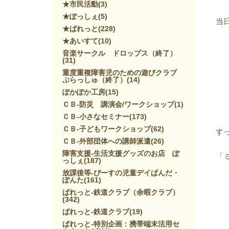
★市民活動
(3)
★ぽっしぇ
(5)
当
★ぱれっと
(228)
★あいすて
(10)
音楽サークル ドロップス（終了）
(31)
重度重複障害児のための遊びクラブ
ぷらっしゅ（終了）
(14)
ぽかぽか工房
(15)
ＣＢ-防災 講演会/ワークショップ
(1)
ＣＢ-小さなセミナー
(173)
ＣＢ-子どもワークショップ
(62)
す
ＣＢ-外部団体への講師派遣
(26)
障害支援-生活支援グッズのお店 ぽ
「
っしぇ
(187)
放課後等-ぴーすの児童デイぱんだ・
ぽんた
(161)
ぱれっと-鉄道クラブ（余暇クラブ）
(342)
ぱれっと-鉄道クラブ
(19)
ぱれっと-特別企画：携帯端末活用セ