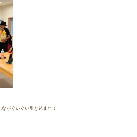
んながぐいぐい引き込まれて
。