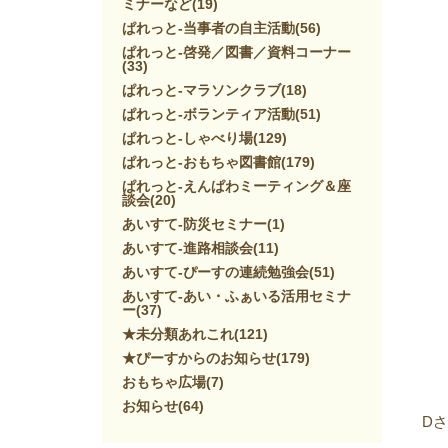
ミナーなど
(19)
ぱれっと-当事者の自主活動
(56)
ぱれっと-啓発／図書／資料コーナー
(33)
ぱれっと-マラソンクラブ
(18)
ぱれっと-ボランティア活動
(51)
ぱれっと-しゃべり場
(129)
ぱれっと-おもちゃ図書館
(179)
ぱれっと-えんぱわミーティング＆座
談会
(20)
あいすて-防災セミナー
(1)
あいすて-進路相談会
(11)
あいすて-ぴーすの連続勉強会
(51)
あいすて-あい・ふぁいる活用セミナ
ー
(37)
★未分類あれこれ
(121)
★ぴーすからのお知らせ
(179)
おもちゃ広場
(7)
お知らせ
(64)
D