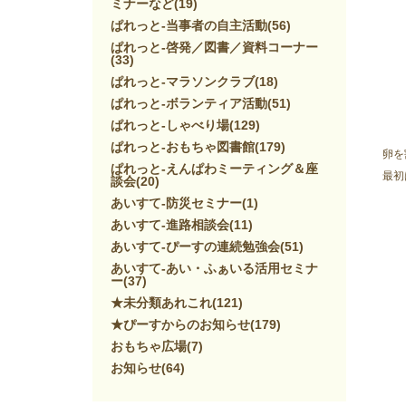
ミナーなど
(19)
ぱれっと-当事者の自主活動
(56)
ぱれっと-啓発／図書／資料コーナー
(33)
ぱれっと-マラソンクラブ
(18)
ぱれっと-ボランティア活動
(51)
ぱれっと-しゃべり場
(129)
ぱれっと-おもちゃ図書館
(179)
卵を
ぱれっと-えんぱわミーティング＆座
最初
談会
(20)
あいすて-防災セミナー
(1)
あいすて-進路相談会
(11)
あいすて-ぴーすの連続勉強会
(51)
あいすて-あい・ふぁいる活用セミナ
ー
(37)
★未分類あれこれ
(121)
★ぴーすからのお知らせ
(179)
おもちゃ広場
(7)
お知らせ
(64)