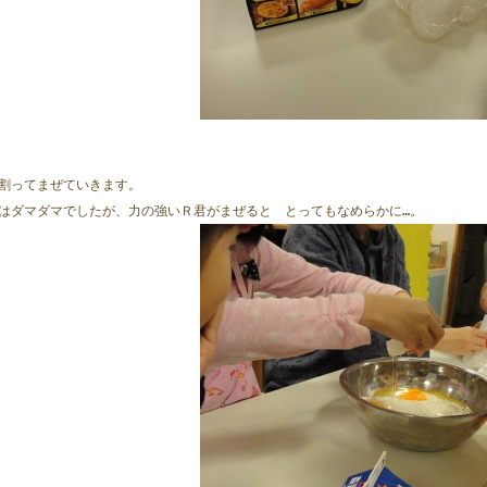
割ってまぜていきます。
はダマダマでしたが、力の強いＲ君がまぜると　とってもなめらかに…。