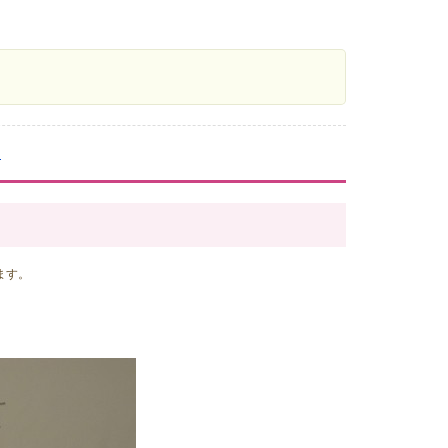
】
ます。