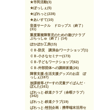
★市民活動
(3)
★ぽっしぇ
(5)
★ぱれっと
(228)
★あいすて
(10)
音楽サークル ドロップス（終了）
(31)
重度重複障害児のための遊びクラブ
ぷらっしゅ（終了）
(14)
ぽかぽか工房
(15)
ＣＢ-防災 講演会/ワークショップ
(1)
ＣＢ-小さなセミナー
(173)
ＣＢ-子どもワークショップ
(62)
ＣＢ-外部団体への講師派遣
(26)
障害支援-生活支援グッズのお店 ぽ
っしぇ
(187)
放課後等-ぴーすの児童デイぱんだ・
ぽんた
(161)
ぱれっと-鉄道クラブ（余暇クラブ）
(342)
ぱれっと-鉄道クラブ
(19)
ぱれっと-特別企画：携帯端末活用セ