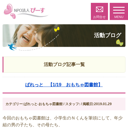
toggl
navig
お問合せ
MENU
活動ブログ
活動ブログ記事一覧
ぱれっと 【1/19 おもちゃ図書館】
カテゴリー:ぱれっと-おもちゃ図書館 / スタッフ: / 掲載日:2019.01.29
今回のおもちゃ図書館は、小学生のＮくんを筆頭にして、年少
組の男の子たち、その母たち、