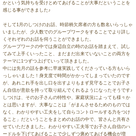
かという気持ちを受けとめてあげることが大事だということを
感じる事ができました♪
そして1月のしつけのお話、時節柄欠席者の方も数名いらっしゃ
いましたが、少人数でのグループワークをすることでより詳し
くそれぞれのお話を伺うことができました。
グループワークの中では身辺自立の時のお話を踏まえて、試し
てみて上手くいったこと、まだまだ出来ていないことの両方を
テーマに1つずつ上げていって頂きました。
中には先月の話を参考に早速実践してくださっている方もいら
っしゃいました！身支度で時間がかかってしまっていたのです
が、あれこれ手を出し口を出すよりもまず見守ることでお子さ
ん自信が意欲を持って取り組んでくれるようになったそうです♪
しつけは、そのお子さんの特性や、家庭状況によっても様々か
とは思いますが、大事なことは「がまんさせるためのものでは
なく、わかりやすい工夫をして自らコントロールする力をつけ
ること」だということをまとめのお話の中で、皆さんと共有さ
せていただきました。わかりやすい工夫等でお子さん自信のハ
ードルを下げてあげることで少しずつ褒めてあげる機会が増