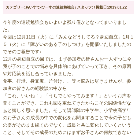
カテゴリー:あいすて-ぴーすの連続勉強会 / スタッフ: / 掲載日:2019.01.22
今年度の連続勉強会もいよいよ残り僅かとなってまいりまし
た。
今回は12月11日（火）に「みんなどうしてる？身辺自立」1月１
５（火）に「障がいのある子のしつけ」を開催いたしましたの
でそのご報告です♪
12月の身辺自立の回では、まず参加者の皆さんお一人ずつに今
我が子のことでの悩みを具体的にあげていって頂き、その原因
や対応策を話し合っていきました。
食事、排泄、身支度、片付け、、等々悩みは尽きませんが、参
加者の皆さんの経験談の中から
「これ、いいね！」「うちでもやってみます！」というお声を
聞くことができ、これも回を重ねてきたからこその関係性だな
ぁと嬉しく思いました。そして講師陣の中学生、小学校高学年
のお子さんの成長の中での変化をお聞きすることで今の子ども
の姿がそのまま続くのでなく、成長と共に変化していくという
こと、そしてその成長のためにはまずお子さんの何故できない