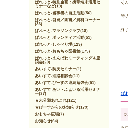
ぱれっと-特別企画：携帯端末活用セ
そ
ミナーなど
(19)
ぱれっと-当事者の自主活動
(56)
時
ぱれっと-啓発／図書／資料コーナー
(33)
終
ぱれっと-マラソンクラブ
(18)
ぱれっと-ボランティア活動
(51)
ぱれっと-しゃべり場
(129)
ぱれっと-おもちゃ図書館
(179)
ぱれっと-えんぱわミーティング＆座
談会
(20)
あいすて-防災セミナー
(1)
あいすて-進路相談会
(11)
あいすて-ぴーすの連続勉強会
(51)
あいすて-あい・ふぁいる活用セミナ
ー
(37)
ぱ
★未分類あれこれ
(121)
★ぴーすからのお知らせ
(179)
おもちゃ広場
(7)
カ
お知らせ
(64)