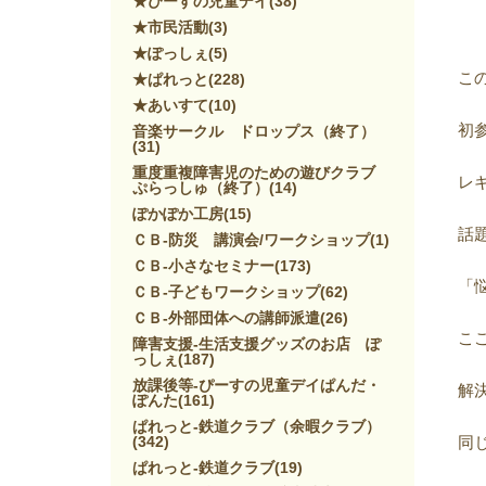
★ぴーすの児童デイ
(38)
★市民活動
(3)
★ぽっしぇ
(5)
こ
★ぱれっと
(228)
★あいすて
(10)
初
音楽サークル ドロップス（終了）
(31)
重度重複障害児のための遊びクラブ
レ
ぷらっしゅ（終了）
(14)
ぽかぽか工房
(15)
話
ＣＢ-防災 講演会/ワークショップ
(1)
ＣＢ-小さなセミナー
(173)
「
ＣＢ-子どもワークショップ
(62)
ＣＢ-外部団体への講師派遣
(26)
こ
障害支援-生活支援グッズのお店 ぽ
っしぇ
(187)
放課後等-ぴーすの児童デイぱんだ・
解
ぽんた
(161)
ぱれっと-鉄道クラブ（余暇クラブ）
(342)
同
ぱれっと-鉄道クラブ
(19)