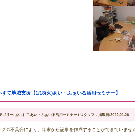
いすて地域支援【1/18(火)あい・ふぁいる活用セミナー】
テゴリー:あいすて-あい・ふぁいる活用セミナー / スタッフ: / 掲載日:2022.01.26
ログの不具合により、年末から記事を作成することができていませ