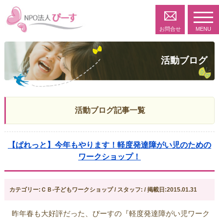
toggl
navig
お問合せ
MENU
活動ブログ
活動ブログ記事一覧
【ぱれっと】今年もやります！軽度発達障がい児のための
ワークショップ！
カテゴリー:ＣＢ-子どもワークショップ / スタッフ: / 掲載日:2015.01.31
昨年春も大好評だった、ぴーすの『軽度発達障がい児ワーク