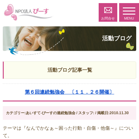
toggl
navig
お問合せ
MENU
活動ブログ
活動ブログ記事一覧
第６回連続勉強会 〔１１．２６開催〕
カテゴリー:あいすて-ぴーすの連続勉強会 / スタッフ: / 掲載日:2010.11.30
テーマは『なんでかなぁ～困った行動・自傷・他傷～』につい
て。