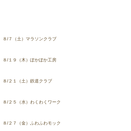
８/７（土）マラソンクラブ
８/１９（木）ぽかぽか工房
８/２１（土）鉄道クラブ
８/２５（水）わくわくワーク
８/２７（金）ふわふわモック