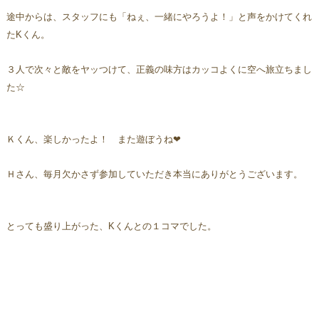
途中からは、スタッフにも「ねぇ、一緒にやろうよ！」と声をかけてくれ
た
K
くん。
３人で次々と敵をヤッつけて、正義の味方はカッコよくに空へ旅立ちまし
た☆
Ｋくん、楽しかったよ！ また遊ぼうね❤
Ｈさん、毎月欠かさず参加していただき本当にありがとうございます。
と
っても盛り上がった、
K
くんとの１コマでした。