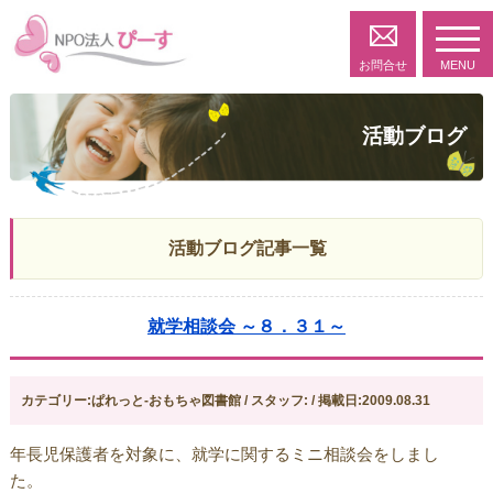
toggl
navig
お問合せ
MENU
活動ブログ
活動ブログ記事一覧
就学相談会 ～８．３１～
カテゴリー:ぱれっと-おもちゃ図書館 / スタッフ: / 掲載日:2009.08.31
年長児保護者を対象に、就学に関するミニ相談会をしまし
た。