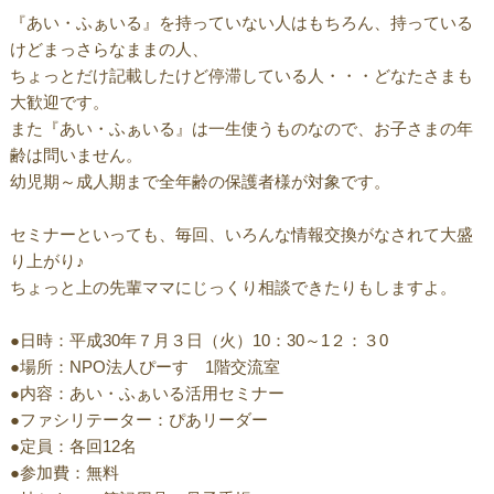
『あい・ふぁいる』を持っていない人はもちろん、持っている
けどまっさらなままの人、
ちょっとだけ記載したけど停滞している人・・・どなたさまも
大歓迎です。
また『あい・ふぁいる』は一生使うものなので、お子さまの年
齢は問いません。
幼児期～成人期まで全年齢の保護者様が対象です。
セミナーといっても、毎回、いろんな情報交換がなされて大盛
り上がり♪
ちょっと上の先輩ママにじっくり相談できたりもしますよ。
●日時：平成30年７月３日（火）10：30～1２：３0
●場所：NPO法人ぴーす 1階交流室
●内容：あい・ふぁいる活用セミナー
●ファシリテーター：ぴあリーダー
●定員：各回12名
●参加費：無料