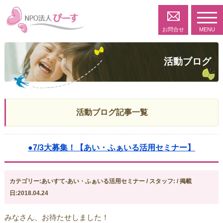
toggl
navig
お問合せ
MENU
活動ブログ
活動ブログ記事一覧
●7/3大募集！【あい・ふぁいる活用セミナー】
カテゴリー:あいすて-あい・ふぁいる活用セミナー / スタッフ: / 掲載
日:2018.04.24
みなさん、お待たせしました！