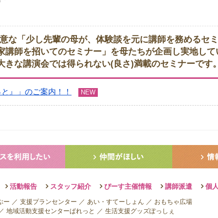
意な「少し先輩の母が、体験談を元に講師を務めるセ
 家講師を招いてのセミナー」を母たちが企画し実地して
大きな講演会では得られない(良さ)満載のセミナーです
ほっと』」のご案内！！
NEW
活動報告
スタッフ紹介
ぴーす主催情報
講師派遣
個
ぶー
／
支援プランセンター
／
あい・すてーしょん
／
おもちゃ広場
／
地域活動支援センターぱれっと
／
生活支援グッズぽっしぇ