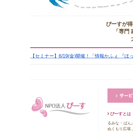
ぴーすが得
「専門
【セミナー】6/19(金)開催！「情報かふぇ 『
ぴーすとは
るみな
･
ばん
ぬくもり広場