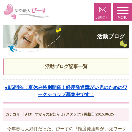
toggl
navig
お問合せ
MENU
活動ブログ
活動ブログ記事一覧
●8/6開催：夏休み特別開催！軽度発達障がい児のためのワ
ークショップ募集中です！
カテゴリー:★ぴーすからのお知らせ / スタッフ: / 掲載日:2015.06.25
今年春も大好評だった、ぴーすの『軽度発達障がい児ワーク