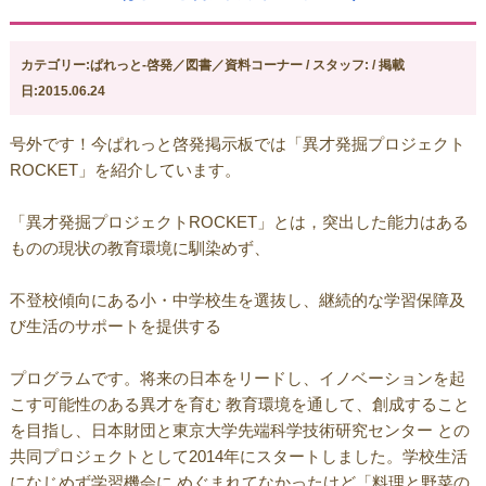
カテゴリー:ぱれっと-啓発／図書／資料コーナー / スタッフ: / 掲載
日:2015.06.24
号外です！今ぱれっと啓発掲示板では「異才発掘プロジェクト
ROCKET」を紹介しています。
「異才発掘プロジェクトROCKET」とは，突出した能力はある
ものの現状の教育環境に馴染めず、
不登校傾向にある小・中学校生を選抜し、継続的な学習保障及
び生活のサポートを提供する
プログラムです。将来の日本をリードし、イノベーションを起
こす可能性のある異才を育む 教育環境を通して、創成すること
を目指し、日本財団と東京大学先端科学技術研究センター との
共同プロジェクトとして2014年にスタートしました。学校生活
になじめず学習機会に めぐまれてなかったけど「料理と野菜の