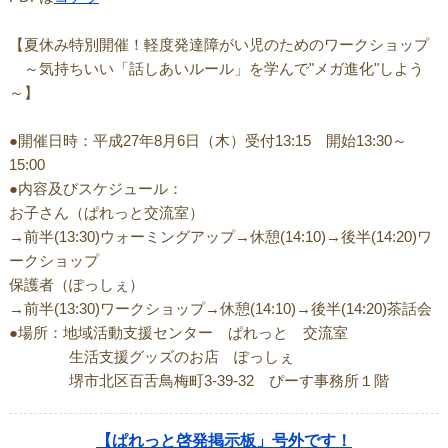
【夏休み特別開催！軽度発達障がい児のためのワークショップ
～気持ちいい「話しあいルール」を学んで"メガ進化"しよう
～】
●開催日時：平成27年8月6日（木）受付13:15 開始13:30～
15:00
●内容及びスケジュール：
お子さん（ぱれっと交流室）
→前半(13:30)ウォーミングアップ→休憩(14:10)→後半(14:20)ワ
ークショップ
保護者（ぽっしぇ）
→前半(13:30)ワークショップ→休憩(14:10)→後半(14:20)茶話会
●場所：地域活動支援センター ぱれっと 交流室
生活支援グッズのお店 ぽっしぇ
堺市北区百舌鳥梅町3-39-32 ぴーす事務所１階
【ぱれっと啓発掲示板」号外です！