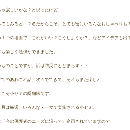
ちゃ寂しいかな？と思ったけど
ってもみると、２名だからこそ、とても密にいろんなおしゃべりも
つ１つの場面で「これがいい？こうしようか？」などアイデアも出
ても楽しく勉強ができました。
つものことですが、話は防災にとどまらず・・
育てのあれこれ話、次々でてきて、それもまた楽し♪
れこそ小セミの醍醐味です。
０月は毎週、いろんなテーマで実施される小セミ。
に「今の保護者のニーズに沿って」企画されていますので