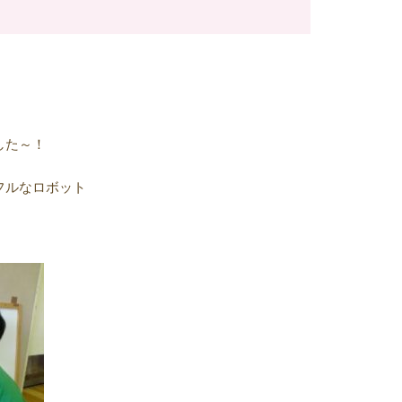
した～！
フルなロボット