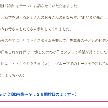
回は｢就学｣をテーマにお話させていただきました。
春、就学を迎えるお子さんのお母さんのみならず、“まだまだ先だけ
いうお母さんもたくさん参加してくれました。
勉強の合間に、リラックスタイムを兼ねて、先輩母の子どものビデ
の日もこれが好評で、“少し先のわが子とダブって希望が持てました
次回は・・・１０月２７日（火） グループでのトークを予定して
記：よっちゃん）
っぽ〈活動報告～９．２６開館日のようす～〉