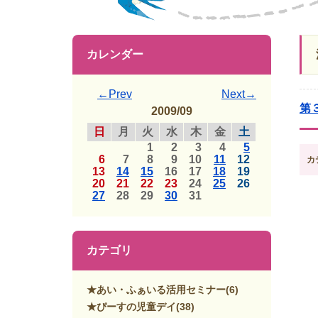
カレンダー
←Prev
Next→
第
2009/09
日
月
火
水
木
金
土
1
2
3
4
5
6
7
8
9
10
11
12
カ
13
14
15
16
17
18
19
20
21
22
23
24
25
26
27
28
29
30
31
カテゴリ
★あい・ふぁいる活用セミナー
(6)
★ぴーすの児童デイ
(38)