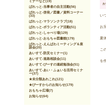
ミナーなど
(19)
カ
ぱれっと-当事者の自主活動
(56)
ぱれっと-啓発／図書／資料コーナー
い
(33)
ぱれっと-マラソンクラブ
(18)
お
ぱれっと-ボランティア活動
(51)
ぱれっと-しゃべり場
(129)
夏
ぱれっと-おもちゃ図書館
(179)
ぱれっと-えんぱわミーティング＆座
談会
(20)
こ
あいすて-防災セミナー
(1)
あいすて-進路相談会
(11)
を
あいすて-ぴーすの連続勉強会
(51)
あいすて-あい・ふぁいる活用セミナ
ー
(37)
★未分類あれこれ
(121)
★ぴーすからのお知らせ
(179)
おもちゃ広場
(7)
お知らせ
(64)