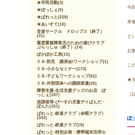
★市民活動
(3)
今
★ぽっしぇ
(5)
★ぱれっと
(228)
来
★あいすて
(10)
音楽サークル ドロップス（終了）
(31)
と
重度重複障害児のための遊びクラブ
ぷらっしゅ（終了）
(14)
お
ぽかぽか工房
(15)
ＣＢ-防災 講演会/ワークショップ
(1)
こ
ＣＢ-小さなセミナー
(173)
ＣＢ-子どもワークショップ
(62)
★
ＣＢ-外部団体への講師派遣
(26)
障害支援-生活支援グッズのお店 ぽ
（
っしぇ
(187)
放課後等-ぴーすの児童デイぱんだ・
ぽんた
(161)
ぱれっと-鉄道クラブ（余暇クラブ）
(342)
ぽ
ぱれっと-鉄道クラブ
(19)
ぱれっと-特別企画：携帯端末活用セ