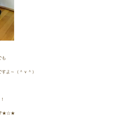
でも
ですよ～（＾ｖ＾）
～！
す
★☆★