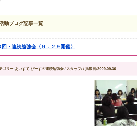
活動ブログ記事一覧
３回・連続勉強会〈９．２９開催〉
テゴリー:あいすて-ぴーすの連続勉強会 / スタッフ: / 掲載日:2009.09.30