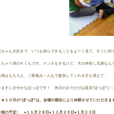
兄ちゃん大好きで、いつも傍らですることをよーく見て、すぐに何
えちゃう弟のＫくんです。ケンカもするけど、大の仲良し兄弟なん
兄弟はもちろん、ご家族み～んなで参加してくれる方も増えて、
すますにぎやかなぽっぽです！ 休日のおでかけは是非“ぽっぽ”に
☆★
１０月の“ぽっぽ”は、会場の都合により休館させていただきま
今後の予定〉 ●１１月２８日●１２月２６日●１月２３日