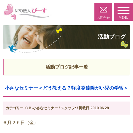
toggl
navig
お問合せ
MENU
活動ブログ
活動ブログ記事一覧
小さなセミナー＜どう教える？軽度発達障がい児の学習＞
カテゴリー:ＣＢ-小さなセミナー / スタッフ: / 掲載日:2010.06.28
６月２５日（金）