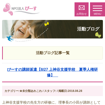
toggl
navig
お問合せ
MENU
活動ブログ
活動ブログ記事一覧
ぴーすの講師派遣【8/27 上神谷支援学校 夏季人権研
修】
カテゴリー:★未分類あれこれ / スタッフ: / 掲載日:2018.08.28
上神谷支援学校の先生方の研修に、理事長の小田が講師として