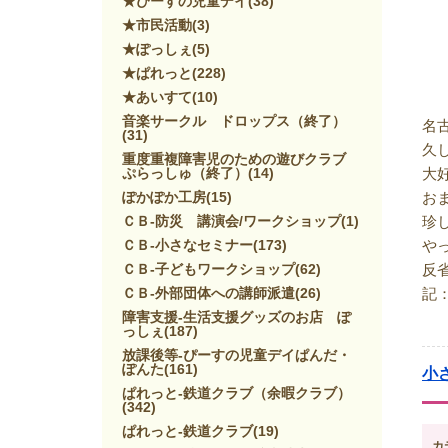
★ぴーすの児童デイ
(38)
★市民活動
(3)
★ぽっしぇ
(5)
★ぱれっと
(228)
★あいすて
(10)
音楽サークル ドロップス（終了）
名
(31)
久
重度重複障害児のための遊びクラブ
ぷらっしゅ（終了）
(14)
大
ぽかぽか工房
(15)
お
ＣＢ-防災 講演会/ワークショップ
(1)
珍
ＣＢ-小さなセミナー
(173)
や
ＣＢ-子どもワークショップ
(62)
反
ＣＢ-外部団体への講師派遣
(26)
記
障害支援-生活支援グッズのお店 ぽ
っしぇ
(187)
放課後等-ぴーすの児童デイぱんだ・
ぽんた
(161)
小
ぱれっと-鉄道クラブ（余暇クラブ）
(342)
ぱれっと-鉄道クラブ
(19)
カ