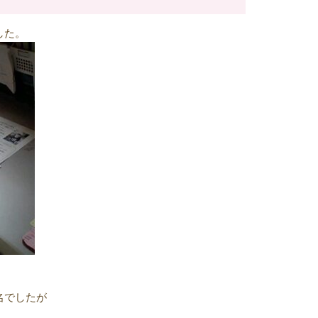
した。
名でしたが