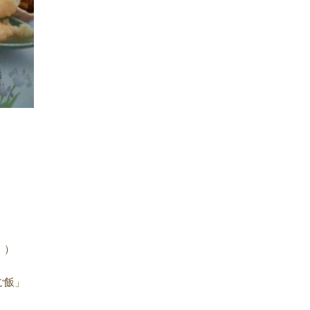
！）
ご飯」