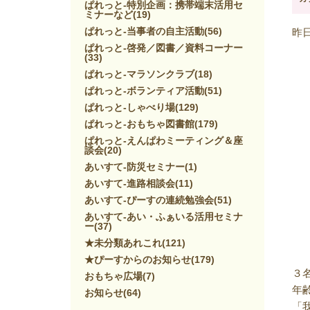
ぱれっと-特別企画：携帯端末活用セ
ミナーなど
(19)
ぱれっと-当事者の自主活動
(56)
昨
ぱれっと-啓発／図書／資料コーナー
(33)
ぱれっと-マラソンクラブ
(18)
ぱれっと-ボランティア活動
(51)
ぱれっと-しゃべり場
(129)
ぱれっと-おもちゃ図書館
(179)
ぱれっと-えんぱわミーティング＆座
談会
(20)
あいすて-防災セミナー
(1)
あいすて-進路相談会
(11)
あいすて-ぴーすの連続勉強会
(51)
あいすて-あい・ふぁいる活用セミナ
ー
(37)
★未分類あれこれ
(121)
★ぴーすからのお知らせ
(179)
３
おもちゃ広場
(7)
年
お知らせ
(64)
「