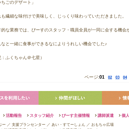
いちごのデザート」
れも繊細な味付けで美味しく、じっくり味わっていただきました。
常的な業務では、ぴーすのスタッフ・職員全員が一同に会する機会
んなと一緒に食事ができるなによりうれしい機会でした♪
記：ふくちゃん＠七星）
ページ:
01
02
03
04
活動報告
スタッフ紹介
ぴーす主催情報
講師派遣
個
ぶー
／
支援プランセンター
／
あい・すてーしょん
／
おもちゃ広場