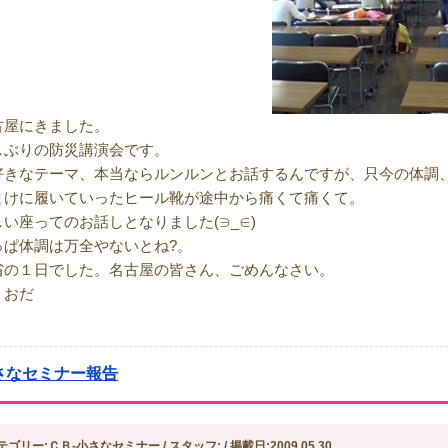
古屋にきました。
しぶりの防災講演会です。
好きなテーマ、本当ならルンルンとお話するんですが、只今の体調
まけに履いていったヒール靴が途中から痛くて痛くて。
しい座ってのお話しとなりました(∋_∈)
っぱ体調は万全やないとね?。
省の１日でした。名古屋の皆さん、ごめんなさい。
：おだ
さなセミナー報告
テゴリー:ＣＢ-小さなセミナー / スタッフ: / 掲載日:2009.05.30