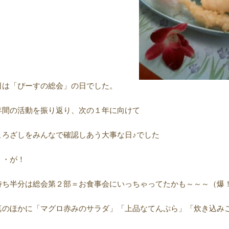
日は「ぴーすの総会」の日でした。
年間の活動を振り返り、次の１年に向けて
ころざしをみんなで確認しあう大事な日♪でした
・・が！
持ち半分は総会第２部＝お食事会にいっちゃってたかも～～～（爆
真のほかに「マグロ赤みのサラダ」「上品なてんぷら」「炊き込み