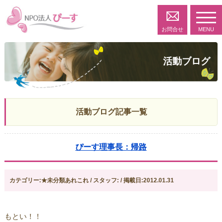
toggl
navig
お問合せ
MENU
活動ブログ
活動ブログ記事一覧
ぴーす理事長：帰路
カテゴリー:★未分類あれこれ / スタッフ: / 掲載日:2012.01.31
もとい！！