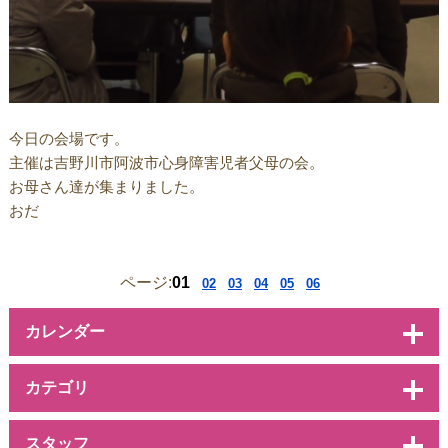
今日の会場です。
主催は吉野川市阿波市心身障害児者父母の会。
お母さん達が集まりました。
おだ
ページ:
01
02
03
04
05
06
カレンダー
カテゴリ
スタッフ