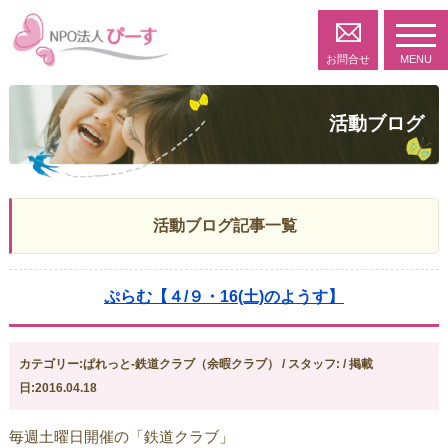
toggl
navig
お問合せ
MENU
活動ブログ
活動ブログ記事一覧
ぷらむ【４/９・16(土)のようす】
カテゴリー:ぱれっと-鉄道クラブ（余暇クラブ） / スタッフ: / 掲載
日:2016.04.18
毎週土曜日開催の「鉄道クラブ」