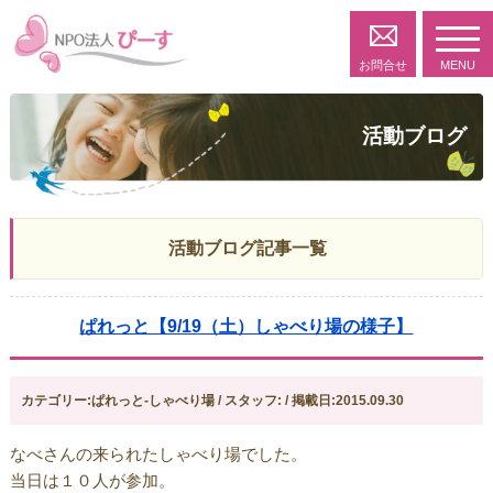
toggl
navig
お問合せ
MENU
活動ブログ
活動ブログ記事一覧
ぱれっと【9/19（土）しゃべり場の様子】
カテゴリー:ぱれっと-しゃべり場 / スタッフ: / 掲載日:2015.09.30
なべさんの来られたしゃべり場でした。
当日は１０人が参加。