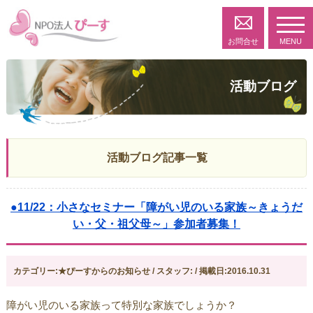
toggl
navig
お問合せ
MENU
活動ブログ
活動ブログ記事一覧
●11/22：小さなセミナー「障がい児のいる家族～きょうだ
い・父・祖父母～」参加者募集！
カテゴリー:★ぴーすからのお知らせ / スタッフ: / 掲載日:2016.10.31
障がい児のいる家族って特別な家族でしょうか？