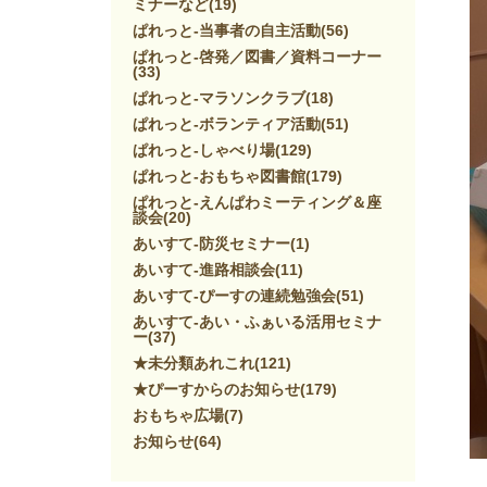
ミナーなど
(19)
ぱれっと-当事者の自主活動
(56)
ぱれっと-啓発／図書／資料コーナー
(33)
ぱれっと-マラソンクラブ
(18)
ぱれっと-ボランティア活動
(51)
ぱれっと-しゃべり場
(129)
ぱれっと-おもちゃ図書館
(179)
ぱれっと-えんぱわミーティング＆座
談会
(20)
あいすて-防災セミナー
(1)
あいすて-進路相談会
(11)
あいすて-ぴーすの連続勉強会
(51)
あいすて-あい・ふぁいる活用セミナ
ー
(37)
★未分類あれこれ
(121)
★ぴーすからのお知らせ
(179)
おもちゃ広場
(7)
お知らせ
(64)