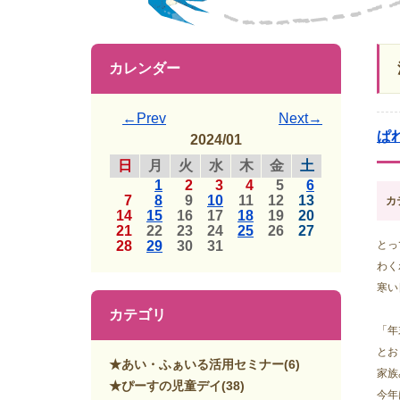
カレンダー
←Prev
Next→
ぱ
2024/01
日
月
火
水
木
金
土
1
2
3
4
5
6
7
8
9
10
11
12
13
カ
14
15
16
17
18
19
20
21
22
23
24
25
26
27
28
29
30
31
とっ
わく
寒い
カテゴリ
「年
とお
★あい・ふぁいる活用セミナー
(6)
家族
★ぴーすの児童デイ
(38)
今年