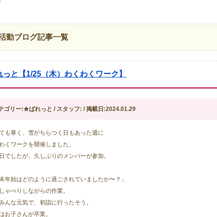
活動ブログ記事一覧
れっと【1/25（木）わくわくワーク】
テゴリー:★ぱれっと / スタッフ: / 掲載日:2024.01.29
ても寒く、雪がちらつく日もあった週に
わくワークを開催しました。
日でしたが、久しぶりのメンバーが参加。
末年始はどのように過ごされていましたか〜？」
しゃべりしながらの作業。
みんな元気で、初詣に行ったそう。
はお子さんが卒業。