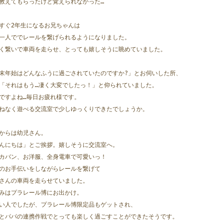
教えてもらったけど覚えられなかった…
すぐ2年生になるお兄ちゃんは
一人ででレールを繋げられるようになりました。
く繋いで車両を走らせ、とっても嬉しそうに眺めていました。
末年始はどんなふうに過ごされていたのですか?」とお伺いした所、
「それはもう…凄く大変でしたっ！」と仰られていました。
ですよね…毎日お疲れ様です。
ねなく遊べる交流室で少しゆっくりできたでしょうか。
からは幼児さん。
んにちは」とご挨拶。嬉しそうに交流室へ。
カバン、お洋服、全身電車で可愛いっ！
のお手伝いをしながらレールを繋げて
さんの車両を走らせていました。
みはプラレール博にお出かけ。
い人でしたが、プラレール博限定品もゲットされ、
とパパの連携作戦でとっても楽しく過ごすことができたそうです。