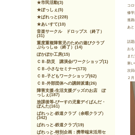
★市民活動
(3)
コロ
★ぽっしぇ
(5)
修学
★ぱれっと
(228)
進路
★あいすて
(10)
あと
音楽サークル ドロップス（終了）
(31)
話題
重度重複障害児のための遊びクラブ
ぷらっしゅ（終了）
(14)
おも
ぽかぽか工房
(15)
また
ＣＢ-防災 講演会/ワークショップ
(1)
寒い
ＣＢ-小さなセミナー
(173)
次回
ＣＢ-子どもワークショップ
(62)
２月
ＣＢ-外部団体への講師派遣
(26)
障害支援-生活支援グッズのお店 ぽ
っしぇ
(187)
放課後等-ぴーすの児童デイぱんだ・
ぽんた
(161)
ぱれっと-鉄道クラブ（余暇クラブ）
(342)
ぱれっと-鉄道クラブ
(19)
ぱれっと-特別企画：携帯端末活用セ