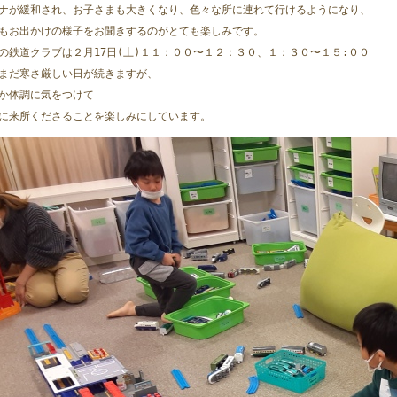
ナが緩和され、お子さまも大きくなり、色々な所に連れて行けるようになり、
もお出かけの様子をお聞きするのがとても楽しみです。
の鉄道クラブは２月17日(土)１１：００〜１２：３０、１：３０〜１５:００
まだ寒さ厳しい日が続きますが、
か体調に気をつけて
に来所くださることを楽しみにしています。