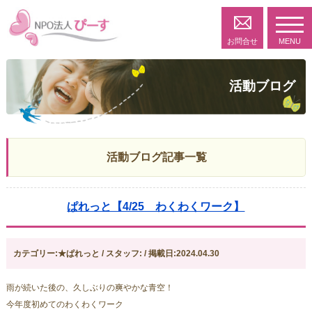
toggl
navig
お問合せ
MENU
活動ブログ
活動ブログ記事一覧
ぱれっと【4/25 わくわくワーク】
カテゴリー:★ぱれっと / スタッフ: / 掲載日:2024.04.30
雨が続いた後の、久しぶりの爽やかな青空！
今年度初めてのわくわくワーク