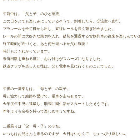
午前中は、「父と子」のひと家族。
この日をとても楽しみにしているそうで、到着したら、交流室へ直行。
プラレールを全て棚から出し、直線レールを長く繋ぎ始めました。
レールの間に大好きな踏切を入れ、踏切を通過する貨物列車の往来を楽しんでい
終了時刻が近づくと、あと何分遊べるか父に確認！
時計もよくわかっています。
来所回数を重ねる度に、お片付けがスムーズになりました。
鉄道クラブを楽しんだ後は、父と電車を見に行くとのことでした。
午後の一番乗りは、「母と子」の親子。
母と協力して線路を繋げて、電車を走らせます。
今年度年中児に進級し、順調に園生活がスタートしたそうです。
昨年よりも余裕を持って楽しめそうですね。
二番乗りは「父・母・子」の３名。
いつもはお兄さんも来るのですが、今日はいなくて、ちょっぴり寂しい…。