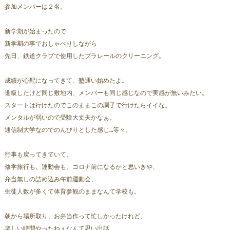
参加メンバーは２名。
新学期が始まったので
新学期の事でおしゃべりしながら
先日、鉄道クラブで使用したプラレールのクリーニング。
成績が心配になってきて、塾通い始めたよ。
進級したけど同じ敷地内、メンバーも同じ感じなので実感が無いみたい。
スタートは行けたのでこのままこの調子で行けたらイイな。
メンタルが弱いので受験大丈夫かなぁ。
通信制大学なのでのんびりとした感じ…等々。
行事も戻ってきていて、
修学旅行も、運動会も、コロナ前になるかと思いきや、
弁当無しの詰め込み午前運動会、
生徒人数が多くて体育参観のままなんて学校も。
朝から場所取り、お弁当作って忙しかったけれど、
楽しい時間やったねぇなんて思い出話。