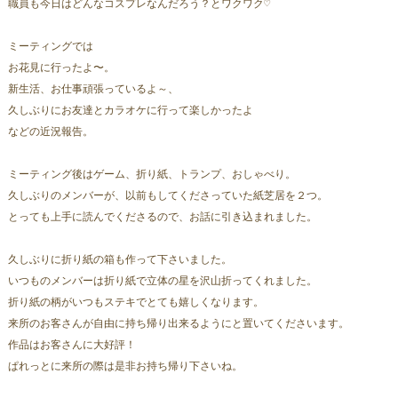
職員も今日はどんなコスプレなんだろう？とワクワク♡
ミーティングでは
お花見に行ったよ〜。
新生活、お仕事頑張っているよ～、
久しぶりにお友達とカラオケに行って楽しかったよ
などの近況報告。
ミーティング後はゲーム、折り紙、トランプ、おしゃべり。
久しぶりのメンバーが、以前もしてくださっていた紙芝居を２つ。
とっても上手に読んでくださるので、お話に引き込まれました。
久しぶりに折り紙の箱も作って下さいました。
いつものメンバーは折り紙で立体の星を沢山折ってくれました。
折り紙の柄がいつもステキでとても嬉しくなります。
来所のお客さんが自由に持ち帰り出来るようにと置いてくださいます。
作品はお客さんに大好評！
ぱれっとに来所の際は是非お持ち帰り下さいね。