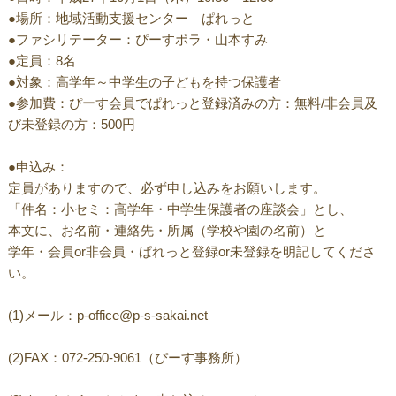
●場所：地域活動支援センター ぱれっと
●ファシリテーター：ぴーすボラ・山本すみ
●定員：8名
●対象：高学年～中学生の子どもを持つ保護者
●参加費：ぴーす会員でぱれっと登録済みの方：無料/非会員及
び未登録の方：500円
●申込み：
定員がありますので、必ず申し込みをお願いします。
「件名：小セミ：高学年・中学生保護者の座談会」とし、
本文に、お名前・連絡先・所属（学校や園の名前）と
学年・会員or非会員・ぱれっと登録or未登録を明記してくださ
い。
(1)メール：p-office@p-s-sakai.net
(2)FAX：072-250-9061（ぴーす事務所）