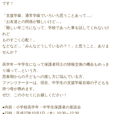
です！
「支援学級、通常学級でいろいろ思うことあって…」
「お友達との関係が難しいけど…」
「難しい年ごろになって、学校であった事を話してくれないけ
れど
ものすごく心配！」
などなど…「みんなどうしているの？！」と思うこと、ありま
せんか？
高学年～中学生になって保護者同士の情報交換の機会もめっき
り減って…という方、
思春期からの子どもへの接し方に悩んでいる方、
ファシリテーターは、現在、中学生の支援学級在籍の子どもを
持つ母が務めます。
ぜひ、この小セミにお越しください！
●内容：小学校高学年・中学生保護者の座談会
●日時：平成27年10月1日（木）10:30～12:30