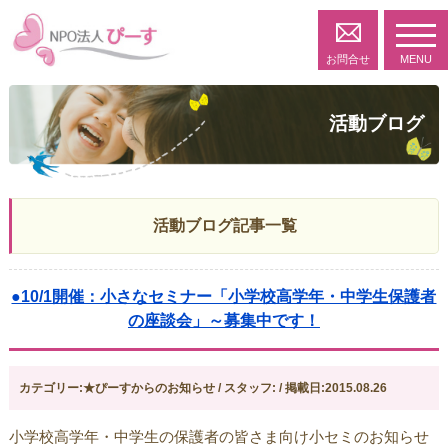
toggl
navig
お問合せ
MENU
活動ブログ
活動ブログ記事一覧
●10/1開催：小さなセミナー「小学校高学年・中学生保護者
の座談会」～募集中です！
カテゴリー:★ぴーすからのお知らせ / スタッフ: / 掲載日:2015.08.26
小学校高学年・中学生の保護者の皆さま向け小セミのお知らせ