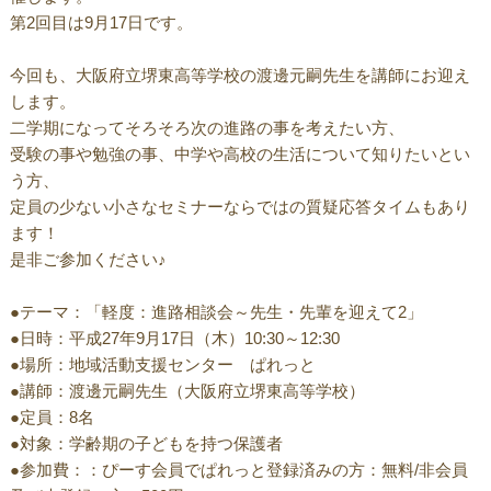
第2回目は9月17日です。
今回も、大阪府立堺東高等学校の渡邊元嗣先生を講師にお迎え
します。
二学期になってそろそろ次の進路の事を考えたい方、
受験の事や勉強の事、中学や高校の生活について知りたいとい
う方、
定員の少ない小さなセミナーならではの質疑応答タイムもあり
ます！
是非ご参加ください♪
●テーマ：「軽度：進路相談会～先生・先輩を迎えて2」
●日時：平成27年9月17日（木）10:30～12:30
●場所：地域活動支援センター ぱれっと
●講師：渡邊元嗣先生（大阪府立堺東高等学校）
●定員：8名
●対象：学齢期の子どもを持つ保護者
●参加費：：ぴーす会員でぱれっと登録済みの方：無料/非会員