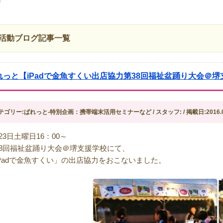
活動ブログ記事一覧
れっと【iPadで金魚すくい出店協力第38回福祉盆踊り大会＠堺
テゴリー:ぱれっと-特別企画：携帯端末活用セミナーなど / スタッフ: / 掲載日:2016.0
23日土曜日16：00～
38回福祉盆踊り大会＠堺支援学校にて、
iPadで金魚すくい」の出店協力をおこないました。