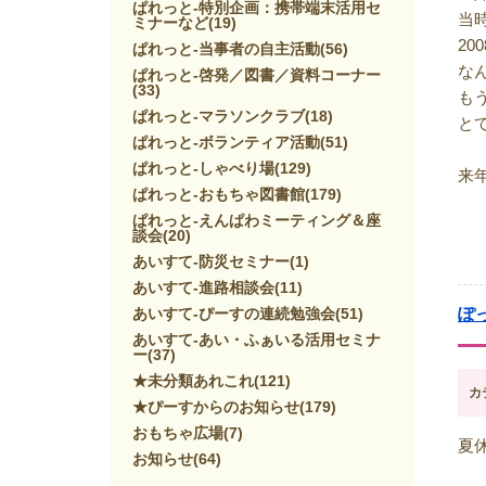
ぱれっと-特別企画：携帯端末活用セ
当
ミナーなど
(19)
2
ぱれっと-当事者の自主活動
(56)
な
ぱれっと-啓発／図書／資料コーナー
(33)
も
ぱれっと-マラソンクラブ
(18)
と
ぱれっと-ボランティア活動
(51)
ぱれっと-しゃべり場
(129)
来
ぱれっと-おもちゃ図書館
(179)
ぱれっと-えんぱわミーティング＆座
談会
(20)
あいすて-防災セミナー
(1)
あいすて-進路相談会
(11)
あいすて-ぴーすの連続勉強会
(51)
ぽ
あいすて-あい・ふぁいる活用セミナ
ー
(37)
★未分類あれこれ
(121)
カ
★ぴーすからのお知らせ
(179)
おもちゃ広場
(7)
夏
お知らせ
(64)