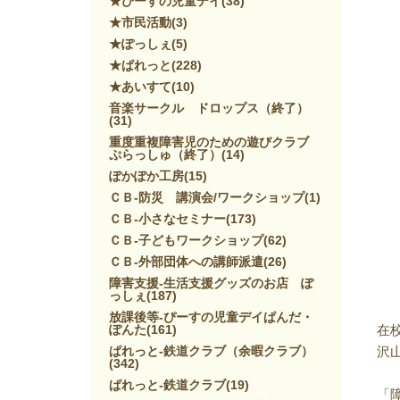
★ぴーすの児童デイ
(38)
★市民活動
(3)
★ぽっしぇ
(5)
★ぱれっと
(228)
★あいすて
(10)
音楽サークル ドロップス（終了）
(31)
重度重複障害児のための遊びクラブ
ぷらっしゅ（終了）
(14)
ぽかぽか工房
(15)
ＣＢ-防災 講演会/ワークショップ
(1)
ＣＢ-小さなセミナー
(173)
ＣＢ-子どもワークショップ
(62)
ＣＢ-外部団体への講師派遣
(26)
障害支援-生活支援グッズのお店 ぽ
っしぇ
(187)
放課後等-ぴーすの児童デイぱんだ・
ぽんた
(161)
在
ぱれっと-鉄道クラブ（余暇クラブ）
沢
(342)
ぱれっと-鉄道クラブ
(19)
「