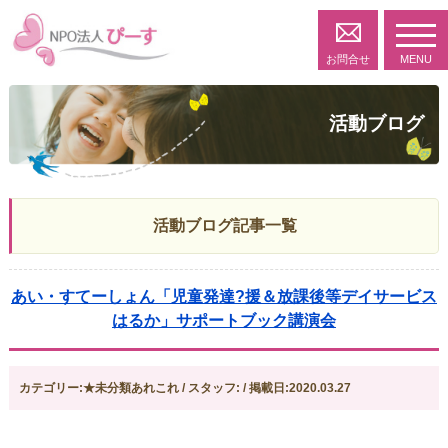
toggl
navig
お問合せ
MENU
活動ブログ
活動ブログ記事一覧
あい・すてーしょん「児童発達?援＆放課後等デイサービス
はるか」サポートブック講演会
カテゴリー:★未分類あれこれ / スタッフ: / 掲載日:2020.03.27