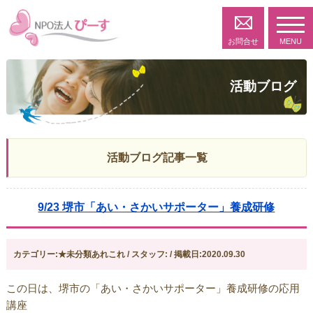
toggl
navig
お問合せ
MENU
活動ブログ
活動ブログ記事一覧
9/23 堺市「あい・さかいサポーター」養成研修
カテゴリー:★未分類あれこれ / スタッフ: / 掲載日:2020.09.30
この日は、堺市の「あい・さかいサポーター」養成研修の応用
講座