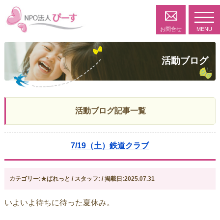
toggl
navig
お問合せ
MENU
活動ブログ
活動ブログ記事一覧
7/19（土）鉄道クラブ
カテゴリー:★ぱれっと / スタッフ: / 掲載日:2025.07.31
いよいよ待ちに待った夏休み。